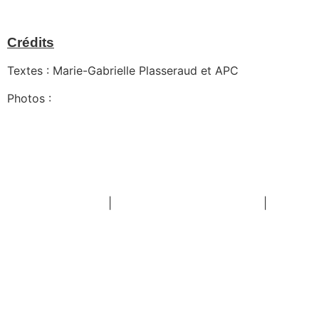
Crédits
Textes : Marie-Gabrielle Plasseraud et APC
Photos :
Amélie Marzouk
CONTACT
Mentions légales
|
Politique de confidentialité
|
Politique de cookies