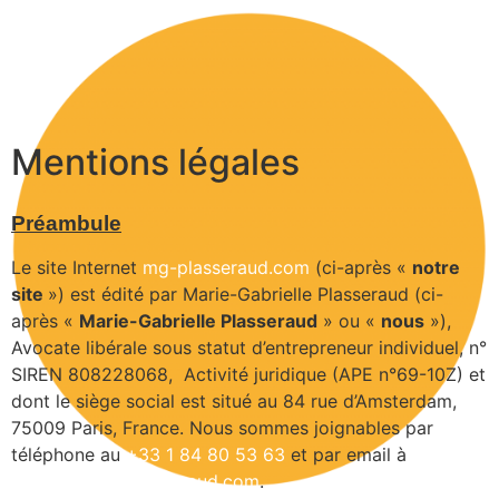
Mentions légales
Préambule
Le site Internet
mg-plasseraud.com
(ci-après «
notre
site
») est édité par Marie-Gabrielle Plasseraud (ci-
après «
Marie-Gabrielle Plasseraud
» ou «
nous
»),
Avocate libérale sous statut d’entrepreneur individuel, n°
SIREN 808228068, Activité juridique (APE n°69-10Z) et
dont le siège social est situé au 84 rue d’Amsterdam,
75009 Paris, France. Nous sommes joignables par
téléphone au
+33 1 84 80 53 63
et par email à
contact@mg-plasseraud.com
.